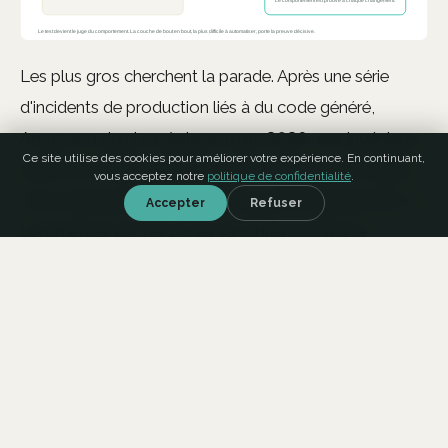
Les plus gros cherchent la parade. Après une série
d'incidents de production liés à du code généré,
Amazon a durci sa règle en mars 2026 : ses ingénieurs
Ce site utilise des cookies pour améliorer votre expérience. En continuant,
juniors et confirmés doivent faire valider par un senior
vous acceptez notre
politique de confidentialité
.
tout code assisté par IA avant la mise en production, à
Accepter
Refuser
commencer par les zones sensibles comme le
paiement ou la gestion des stocks. Le garde-fou est
sain, mais seul il ne tient pas : le volume généré
déborde vite une file de revues humaines. Le test
automatisé prend la première ligne, il filtre à l'échelle, et
laisse à la revue humaine ce qu'aucun test ne sait
encore trancher.