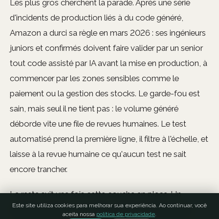
Les plus gros cherchent la parade. Après une série
d'incidents de production liés à du code généré,
Amazon a durci sa règle en mars 2026 : ses ingénieurs
juniors et confirmés doivent faire valider par un senior
tout code assisté par IA avant la mise en production, à
commencer par les zones sensibles comme le
paiement ou la gestion des stocks. Le garde-fou est
sain, mais seul il ne tient pas : le volume généré
déborde vite une file de revues humaines. Le test
automatisé prend la première ligne, il filtre à l'échelle, et
laisse à la revue humaine ce qu'aucun test ne sait
encore trancher.
Le reste suit une fois cette couche en place. Un
Este site utiliza cookies para melhorar sua experiência. Ao continuar, você
pipeline qui rejoue ces tests à chaque changement
aceita nossa
política de privacidade
.