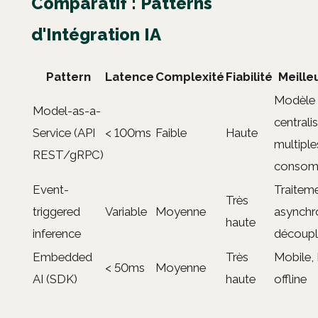
Comparatif : Patterns
d'Intégration IA
Pattern
Latence
Complexité
Fiabilité
Meille
Modèle
Model-as-a-
centralis
Service (API
< 100ms
Faible
Haute
multiple
REST/gRPC)
consom
Event-
Traitem
Très
triggered
Variable
Moyenne
asynchr
haute
inference
découp
Embedded
Très
Mobile, 
< 50ms
Moyenne
AI (SDK)
haute
offline