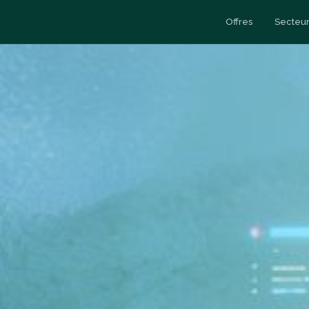
Offres
Secteur
Esc
y
Data Engineering
Cas clients
Esc