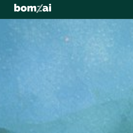
Agents IA
GenAI
MLOps
Data Strateg
TENDANCES :
Transformation
↵