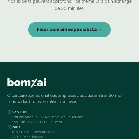
Nos experts peuvent approfondir ce thème lors d’un échange
de 30 minutes.
Falar com um especialista →
O parceiro operacional das empresas que querem transformar
seus dados brutos em ativos rentáveis.
São Luís
Edifício Mocelin, 20 Av. Daniel de La Touche
São Luís, MA, 65073-212, Brasil
Paris
16bis rue du Docteur Roux
75015 Paris, France