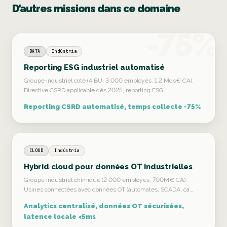
D’autres missions dans ce domaine
-75%
DATA
Indústria
Reporting ESG industriel automatisé
Groupe industriel coté (4 BU, 3 000 employés, 1,2 Mds€ CA).
Directive CSRD applicable dès 2025, reporting ESG …
Reporting CSRD automatisé, temps collecte -75%
CLOUD
Indústria
Hybrid cloud pour données OT industrielles
Groupe industriel chimique (2 000 employés, 700M€ CA).
Usines connectées avec données OT (automates, SCADA, ca…
Analytics centralisé, données OT sécurisées,
latence locale <5ms