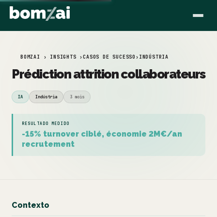
BOMZAI › INSIGHTS ›
CASOS DE SUCESSO
›
INDÚSTRIA
Prédiction attrition collaborateurs
IA
Indústria
3 mois
RESULTADO MEDIDO
-15% turnover ciblé, économie 2M€/an
recrutement
Contexto