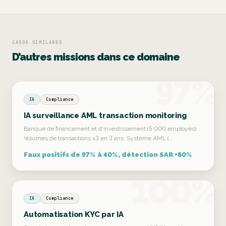
CASOS SIMILARES
D’autres missions dans ce domaine
97%
IA
Compliance
IA surveillance AML transaction monitoring
Banque de financement et d'investissement (5 000 employés).
Volumes de transactions x3 en 3 ans. Système AML (…
Faux positifs de 97% à 40%, détection SAR +80%
100%
IA
Compliance
Automatisation KYC par IA