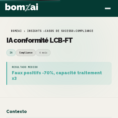
BOMZAI › INSIGHTS ›
CASOS DE SUCESSO
›
COMPLIANCE
IA conformité LCB-FT
IA
Compliance
4 mois
RESULTADO MEDIDO
Faux positifs -70%, capacité traitement
x3
Contexto