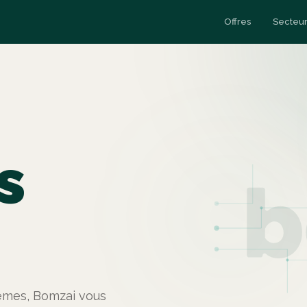
Offres
Secteur
Esc
y
Data Engineering
Cas clients
s
Esc
stèmes, Bomzai vous