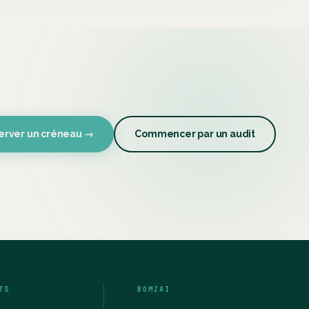
erver un créneau →
Commencer par un audit
TS
BOMZAI