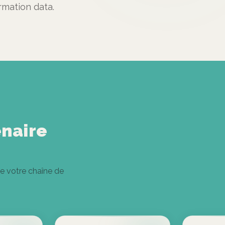
mation data.
naire
e votre chaîne de