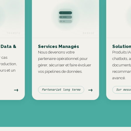
TRANSFO
MANAGÉ
 Data &
Services Managés
Solution
Nous devenons votre
Produits IA
 cas
partenaire opérationnel pour
chatbots, 
roduction,
gérer, sécuriser et faire évoluer
documenta
eurs et un
vos pipelines de données.
recommand
avancé.
→
→
Partenariat long terme
Sur mesu