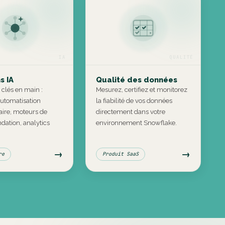
IA
QUALITÉ
s IA
Qualité des données
 clés en main :
Mesurez, certifiez et monitorez
automatisation
la fiabilité de vos données
ire, moteurs de
directement dans votre
ation, analytics
environnement Snowflake.
→
→
re
Produit SaaS