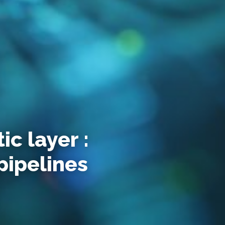
c layer :
pipelines