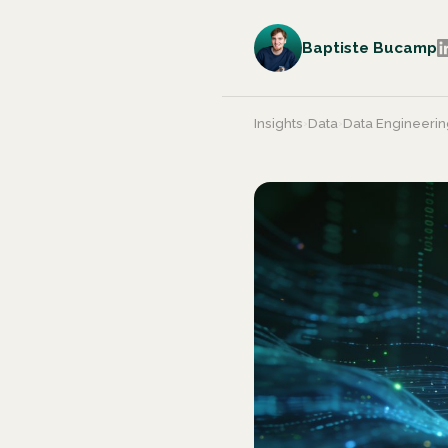
Baptiste Bucamp
Insights
›
Data
›
Data Engineerin