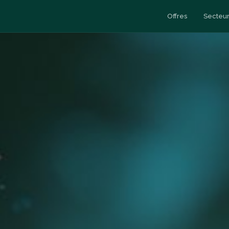
Offres
Secteur
Esc
y
Data Engineering
Cas clients
Esc