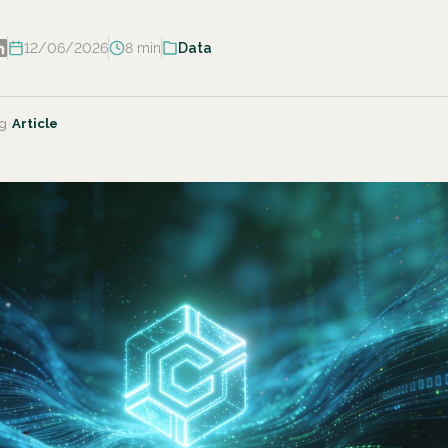
12/06/2026
8 min
Data
g
›
Article