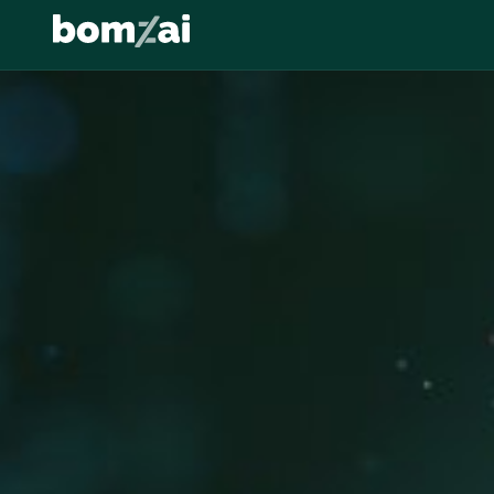
Agents IA
GenAI
MLOps
Data Strateg
TENDANCES :
Transformation
↵