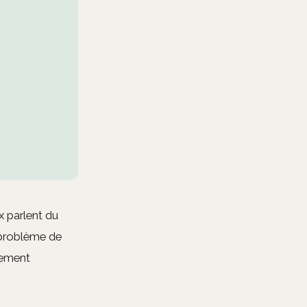
ux parlent du
 problème de
lement