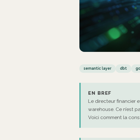
semantic layer
dbt
g
EN BREF
Le directeur financier 
warehouse. Ce n’est p
Voici comment la constr