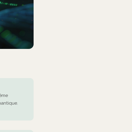
même
antique.