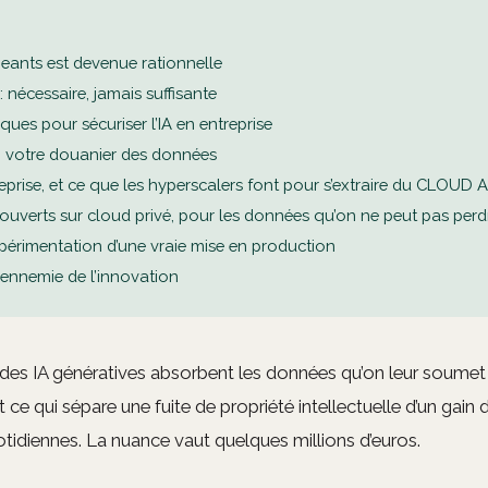
geants est devenue rationnelle
: nécessaire, jamais suffisante
niques pour sécuriser l’IA en entreprise
LM, votre douanier des données
ntreprise, et ce que les hyperscalers font pour s’extraire du CLOUD A
s ouverts sur cloud privé, pour les données qu’on ne peut pas perd
périmentation d’une vraie mise en production
l’ennemie de l’innovation
 des IA génératives absorbent les données qu’on leur soumet 
 ce qui sépare une fuite de propriété intellectuelle d’un gain 
tidiennes. La nuance vaut quelques millions d’euros.