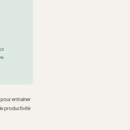
ct
re
pour entraîner
de productivité