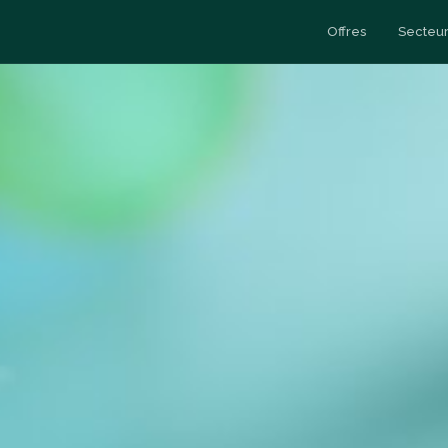
Offres
Secteur
Esc
y
Data Engineering
Cas clients
Esc