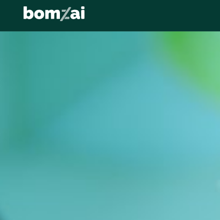
Agents IA
GenAI
MLOps
Data Strateg
TENDANCES :
Transformation
↵