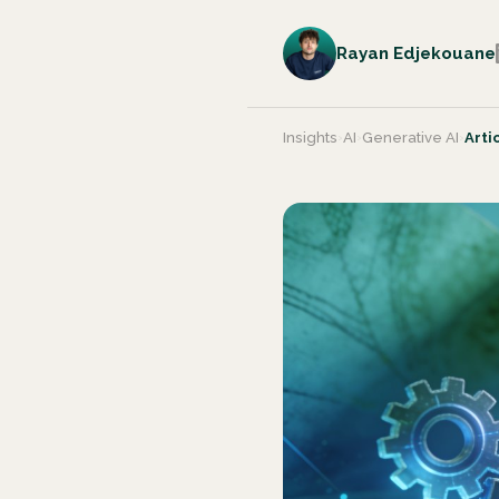
Rayan Edjekouane
Insights
›
AI
›
Generative AI
›
Arti