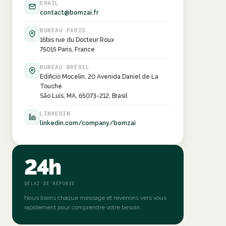
EMAIL
contact@bomzai.fr
BUREAU PARIS
16bis rue du Docteur Roux
75015 Paris, France
BUREAU BRÉSIL
Edificio Mocelin, 20 Avenida Daniel de La
Touche
São Luís, MA, 65073-212, Brasil
LINKEDIN
linkedin.com/company/bomzai
24h
DÉLAI DE RÉPONSE
Nous lisons chaque message et revenons vers vous
rapidement pour comprendre votre besoin.