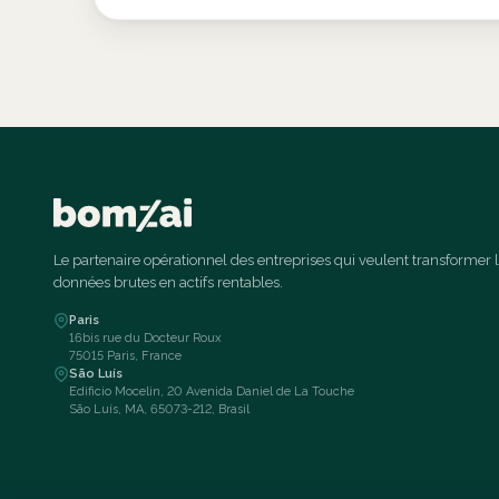
Le partenaire opérationnel des entreprises qui veulent transformer 
données brutes en actifs rentables.
Paris
16bis rue du Docteur Roux
75015 Paris, France
São Luís
Edificio Mocelin, 20 Avenida Daniel de La Touche
São Luís, MA, 65073-212, Brasil