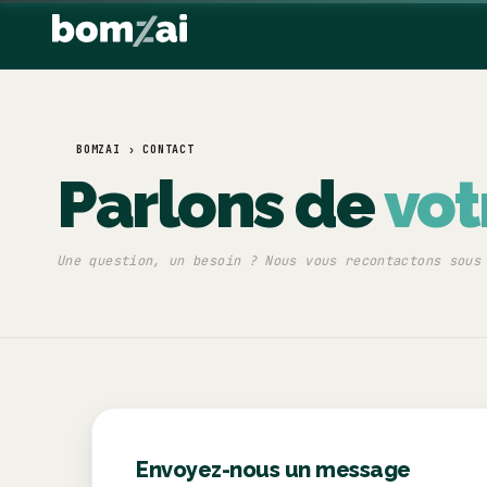
BOMZAI › CONTACT
Parlons de
vot
Agents IA
GenAI
MLOps
Data Strateg
TENDANCES :
Transformation
Une question, un besoin ? Nous vous recontactons sous
↵
Envoyez-nous un message