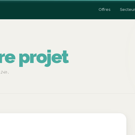
Offres
Secteur
Esc
re projet
y
Data Engineering
Cas clients
 24h.
Esc