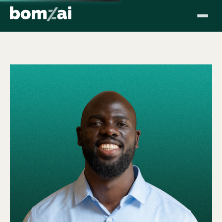
Esc
Agents IA
GenAI
MLOps
TENDANCES :
Data Strategy
Data Engineering
Cas clients
Transformation
↵
Esc