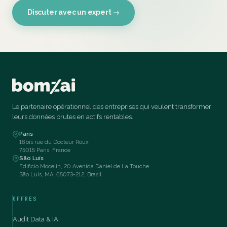
Discuter avec un expert →
Le partenaire opérationnel des entreprises qui veulent transformer
leurs données brutes en actifs rentables.
Paris
16bis rue du Docteur Roux
75015 Paris, France
São Luís
Edificio Mocelin, 20 Avenida Daniel de La Touche
São Luís, MA, 65073-212, Brasil
OFFRES
Audit Data & IA