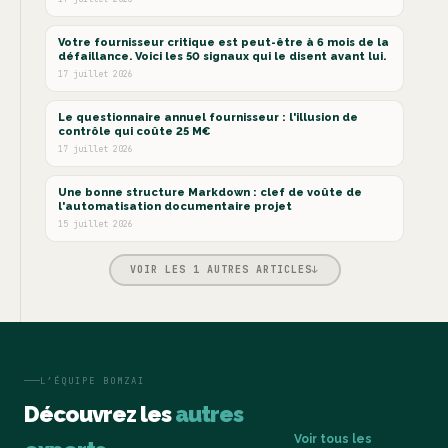
USE CASES & ROI
Votre fournisseur critique est peut-être à 6 mois de la
défaillance. Voici les 50 signaux qui le disent avant lui.
17 juillet 2026
USE CASES & ROI
Le questionnaire annuel fournisseur : l'illusion de
contrôle qui coûte 25 M€
17 juillet 2026
MODERN STACK & INTÉGRATION
Une bonne structure Markdown : clef de voûte de
l'automatisation documentaire projet
15 juillet 2026
VOIR LES 1 AUTRES ARTICLES
↓
L’ÉQUIPE BOMZAI
Découvrez les
autres
Voir tous les