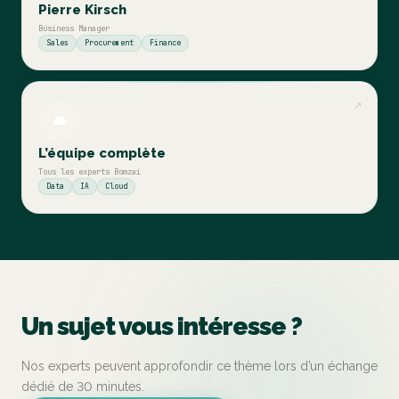
Pierre Kirsch
Business Manager
Sales
Procurement
Finance
↗
👥
L’équipe complète
Tous les experts Bomzai
Data
IA
Cloud
Un sujet vous intéresse ?
Nos experts peuvent approfondir ce thème lors d’un échange
dédié de 30 minutes.