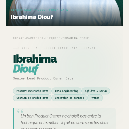
SENIOR LEAD PRODUCT OWNER DATA
Ibrahima Diouf
BOMZAI
›
CARRIÈRES
›
L'ÉQUIPE
›
IBRAHIMA DIOUF
SENIOR LEAD PRODUCT OWNER DATA · BOMZAI
Ibrahima
Diouf
Senior Lead Product Owner Data
Product Ownership Data
Data Engineering
Agilité & Scrum
Gestion de projet data
Ingestion de données
Python
Un bon Product Owner ne choisit pas entre la
technique et le métier : il fait en sorte que les deux