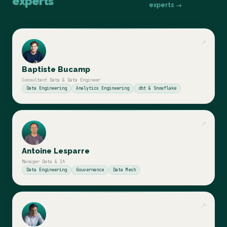
experts
experts →
↗
Baptiste Bucamp
Consultant Data & Data Engineer
Data Engineering
Analytics Engineering
dbt & Snowflake
↗
Antoine Lesparre
Manager Data & IA
Data Engineering
Gouvernance
Data Mesh
↗