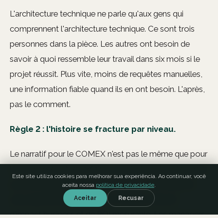
L'architecture technique ne parle qu'aux gens qui
comprennent l'architecture technique. Ce sont trois
personnes dans la pièce. Les autres ont besoin de
savoir à quoi ressemble leur travail dans six mois si le
projet réussit. Plus vite, moins de requêtes manuelles,
une information fiable quand ils en ont besoin. L'après,
pas le comment.
Règle 2 : l'histoire se fracture par niveau.
Le narratif pour le COMEX n'est pas le même que pour
les managers intermédiaires, qui n'est pas le même que
Este site utiliza cookies para melhorar sua experiência. Ao continuar, você
pour les équipes terrain. Trois publics, trois histoires,
aceita nossa
política de privacidade
.
une seule transformation. Le COMEX a besoin
Aceitar
Recusar
d'impact business et de ROI mesurable. Les managers