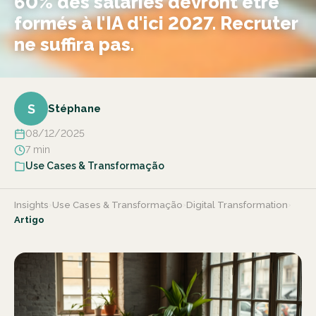
60% des salariés devront être
formés à l'IA d'ici 2027. Recruter
ne suffira pas.
S
Stéphane
08/12/2025
7 min
Use Cases & Transformação
Insights
›
Use Cases & Transformação
›
Digital Transformation
›
Artigo