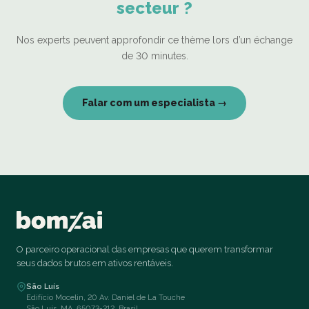
secteur ?
Nos experts peuvent approfondir ce thème lors d’un échange
de 30 minutes.
Falar com um especialista →
O parceiro operacional das empresas que querem transformar
seus dados brutos em ativos rentáveis.
São Luís
Edifício Mocelin, 20 Av. Daniel de La Touche
São Luís, MA, 65073-212, Brasil