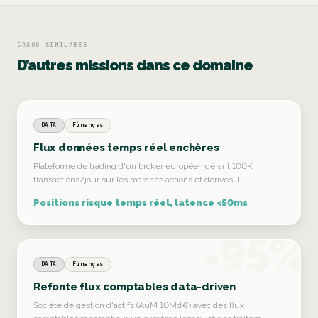
CASOS SIMILARES
D’autres missions dans ce domaine
DATA
Finanças
Flux données temps réel enchères
Plateforme de trading d'un broker européen gérant 100K
transactions/jour sur les marchés actions et dérivés. L…
Positions risque temps réel, latence <50ms
-95%
DATA
Finanças
Refonte flux comptables data-driven
Société de gestion d'actifs (AuM 10Md€) avec des flux