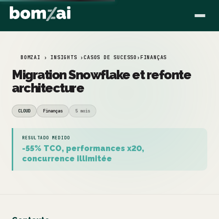
BOMZAI › INSIGHTS ›
CASOS DE SUCESSO
›
FINANÇAS
Migration Snowflake et refonte
architecture
CLOUD
Finanças
5 mois
RESULTADO MEDIDO
-55% TCO, performances x20,
concurrence illimitée