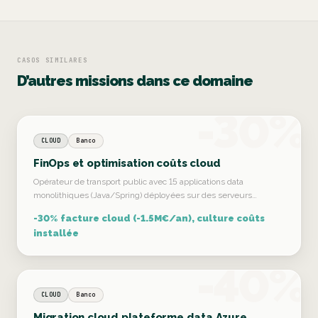
CASOS SIMILARES
D’autres missions dans ce domaine
-30%
CLOUD
Banco
FinOps et optimisation coûts cloud
Opérateur de transport public avec 15 applications data
monolithiques (Java/Spring) déployées sur des serveurs…
-30% facture cloud (-1.5M€/an), culture coûts
installée
-40%
CLOUD
Banco
Migration cloud plateforme data Azure