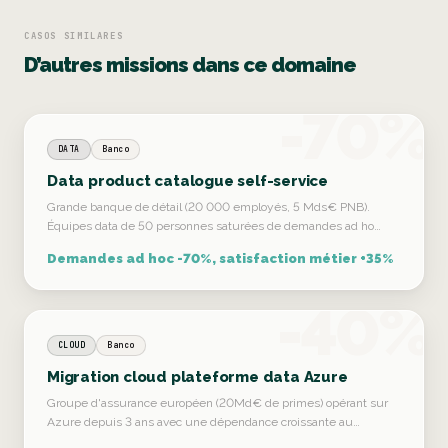
CASOS SIMILARES
D’autres missions dans ce domaine
-70%
DATA
Banco
Data product catalogue self-service
Grande banque de détail (20 000 employés, 5 Mds€ PNB).
Équipes data de 50 personnes saturées de demandes ad ho…
Demandes ad hoc -70%, satisfaction métier +35%
-40%
CLOUD
Banco
Migration cloud plateforme data Azure
Groupe d'assurance européen (20Md€ de primes) opérant sur
Azure depuis 3 ans avec une dépendance croissante au…