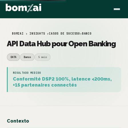
BOMZAI › INSIGHTS ›
CASOS DE SUCESSO
›
BANCO
API Data Hub pour Open Banking
DATA
Banco
5 mois
RESULTADO MEDIDO
Conformité DSP2 100%, latence <200ms,
+15 partenaires connectés
Contexto