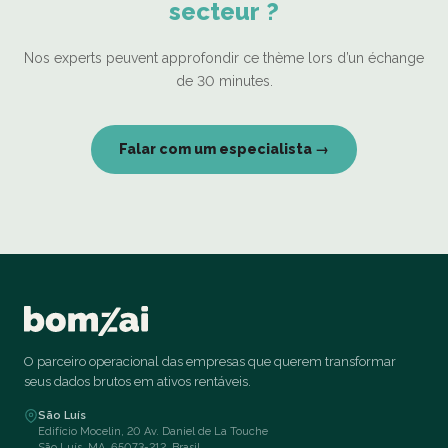
secteur ?
Nos experts peuvent approfondir ce thème lors d’un échange
de 30 minutes.
Falar com um especialista →
O parceiro operacional das empresas que querem transformar
seus dados brutos em ativos rentáveis.
São Luís
Edifício Mocelin, 20 Av. Daniel de La Touche
São Luís, MA, 65073-212, Brasil