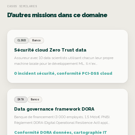
CASOS SIMILARES
D’autres missions dans ce domaine
CLOUD
Banco
Sécurité cloud Zero Trust data
Assureur avec 10 data scientists utilisant chacun leur propre
machine locale pour le développement ML. Il n'ex…
0 incident sécurité, conformité PCI-DSS cloud
DATA
Banco
Data governance framework DORA
Banque de financement (3 000 employés, 1,5 Mds€ PNB).
Règlement DORA (Digital Operational Resilience Act) appl…
Conformité DORA données, cartographie IT