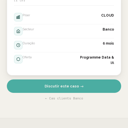
CE CAS
Pilier
CLOUD
Secteur
Banco
Duração
6 mois
Oferta
Programme Data &
IA
Discutir este caso →
← Cas clients Banco