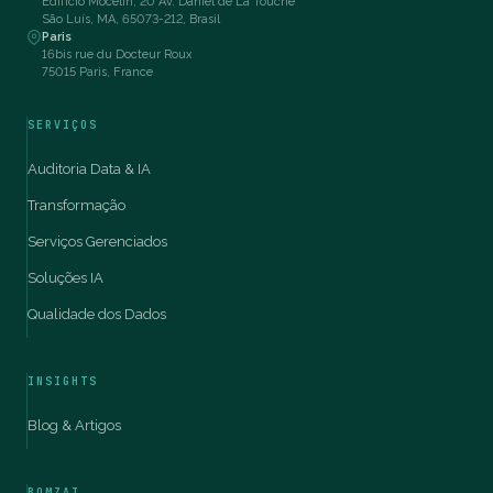
Edifício Mocelin, 20 Av. Daniel de La Touche
São Luís, MA, 65073-212, Brasil
Paris
16bis rue du Docteur Roux
75015 Paris, France
SERVIÇOS
Auditoria Data & IA
Transformação
Serviços Gerenciados
Soluções IA
Qualidade dos Dados
INSIGHTS
Blog & Artigos
BOMZAI