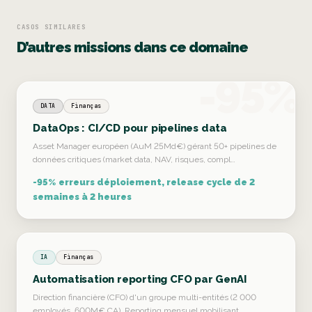
CASOS SIMILARES
D’autres missions dans ce domaine
-95%
DATA
Finanças
DataOps : CI/CD pour pipelines data
Asset Manager européen (AuM 25Md€) gérant 50+ pipelines de
données critiques (market data, NAV, risques, compl…
-95% erreurs déploiement, release cycle de 2
semaines à 2 heures
IA
Finanças
Automatisation reporting CFO par GenAI
Direction financière (CFO) d'un groupe multi-entités (2 000
employés, 600M€ CA). Reporting mensuel mobilisant …