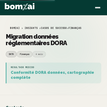
BOMZAI › INSIGHTS ›
CASOS DE SUCESSO
›
FINANÇAS
Migration données
réglementaires DORA
DATA
Finanças
4 mois
RESULTADO MEDIDO
Conformité DORA données, cartographie
complète