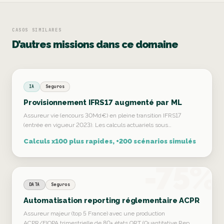
CASOS SIMILARES
D’autres missions dans ce domaine
IA
Seguros
Provisionnement IFRS17 augmenté par ML
Assureur vie (encours 30Md€) en pleine transition IFRS17
(entrée en vigueur 2023). Les calculs actuariels sous…
Calculs x100 plus rapides, +200 scénarios simulés
-75%
DATA
Seguros
Automatisation reporting réglementaire ACPR
Assureur majeur (top 5 France) avec une production
ACPR/EIOPA trimestrielle de 80+ états QRT (Quantitative Rep…