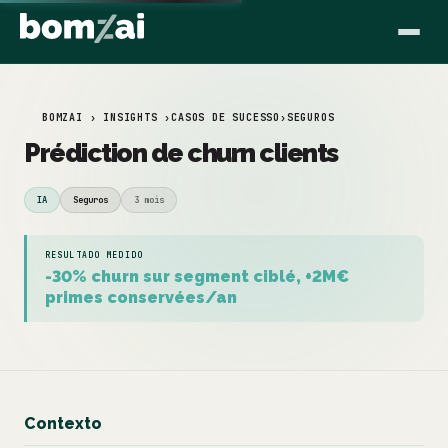
BOMZAI › INSIGHTS ›
CASOS DE SUCESSO
›
SEGUROS
Prédiction de churn clients
IA
Seguros
3 mois
RESULTADO MEDIDO
-30% churn sur segment ciblé, +2M€
primes conservées/an
Contexto