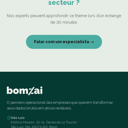
secteur ?
Nos experts peuvent approfondir ce thème lors d’un échange
de 30 minutes.
Falar com um especialista →
O parceiro operacional das empresas que querem transformar
seus dados brutos em ativos rentáveis.
São Luís
Edifício Mocelin, 20 Av. Daniel de La Touche
São Luís, MA, 65073-212, Brasil