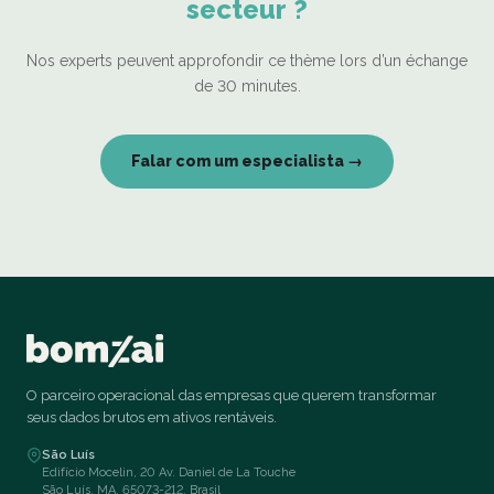
secteur ?
Nos experts peuvent approfondir ce thème lors d’un échange
de 30 minutes.
Falar com um especialista →
O parceiro operacional das empresas que querem transformar
seus dados brutos em ativos rentáveis.
São Luís
Edifício Mocelin, 20 Av. Daniel de La Touche
São Luís, MA, 65073-212, Brasil