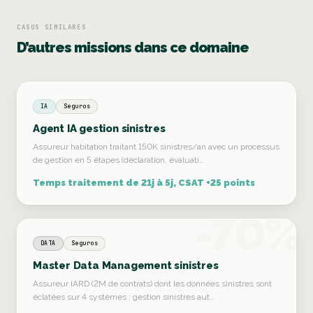
CASOS SIMILARES
D’autres missions dans ce domaine
IA
Seguros
Agent IA gestion sinistres
Assureur habitation traitant 150K sinistres/an avec un processus
de gestion en 5 étapes (déclaration, évaluati…
Temps traitement de 21j à 5j, CSAT +25 points
-70%
DATA
Seguros
Master Data Management sinistres
Assureur IARD (2M de contrats) dont les données sinistres sont
éclatées sur 4 systèmes : gestion sinistres aut…