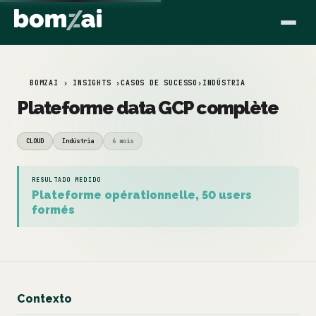
BOMZAI › INSIGHTS ›
CASOS DE SUCESSO
›
INDÚSTRIA
Plateforme data GCP complète
CLOUD
Indústria
6 mois
RESULTADO MEDIDO
Plateforme opérationnelle, 50 users
formés
Contexto