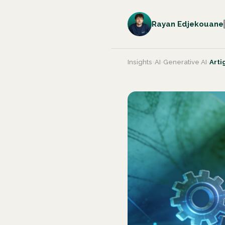
Rayan Edjekouane
Insights
›
AI
›
Generative AI
›
Arti