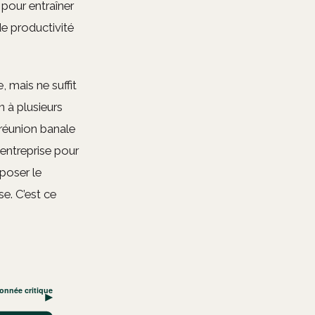
pour entraîner
de productivité
, mais ne suffit
n à plusieurs
 réunion banale
’entreprise pour
poser le
e. C’est ce