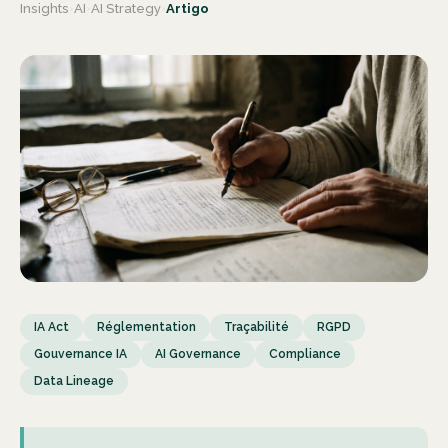
Insights
›
AI
›
AI Strategy
›
Artigo
IA Act
Réglementation
Traçabilité
RGPD
Gouvernance IA
AI Governance
Compliance
Data Lineage