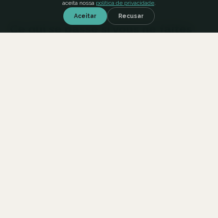
aceita nossa
política de privacidade
.
Aceitar
Recusar
Ce qui se passe si vous ne faites
rien
En août 2026, un régulateur - l'ACPR, probablement -
demande la documentation de votre modèle de
tarification auto. Vous avez 30 jours pour fournir le
dataset, le lineage, les tests de biais, le registre de
versions.
Si le registre n'existe pas, si le lineage est incomplet, si
les tests de biais n'ont jamais été formalisés - vous
êtes non conforme. Et à 35M€ d'amende potentielle,
personne ne veut être le premier exemple.