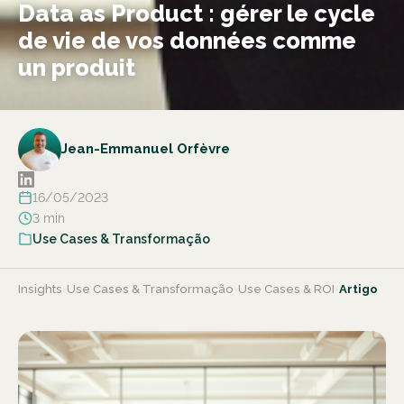
Data as Product : gérer le cycle
de vie de vos données comme
un produit
Jean-Emmanuel Orfèvre
16/05/2023
3 min
Use Cases & Transformação
Insights
›
Use Cases & Transformação
›
Use Cases & ROI
›
Artigo