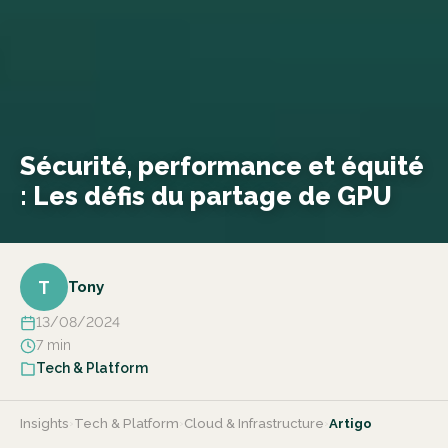
Sécurité, performance et équité
: Les défis du partage de GPU
T
Tony
13/08/2024
7 min
Tech & Platform
Insights
›
Tech & Platform
›
Cloud & Infrastructure
›
Artigo