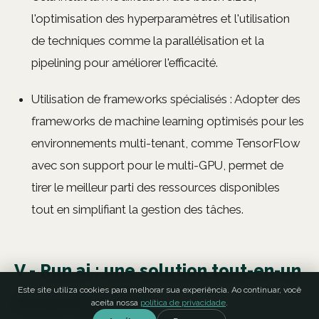
l'optimisation des hyperparamètres et l'utilisation
de techniques comme la parallélisation et la
pipelining pour améliorer l'efficacité.
Utilisation de frameworks spécialisés : Adopter des
frameworks de machine learning optimisés pour les
environnements multi-tenant, comme TensorFlow
avec son support pour le multi-GPU, permet de
tirer le meilleur parti des ressources disponibles
tout en simplifiant la gestion des tâches.
V - Run.ai : une solution tout-en-un
Este site utiliza cookies para melhorar sua experiência. Ao continuar, você
de partage GPU
aceita nossa
política de privacidade
.