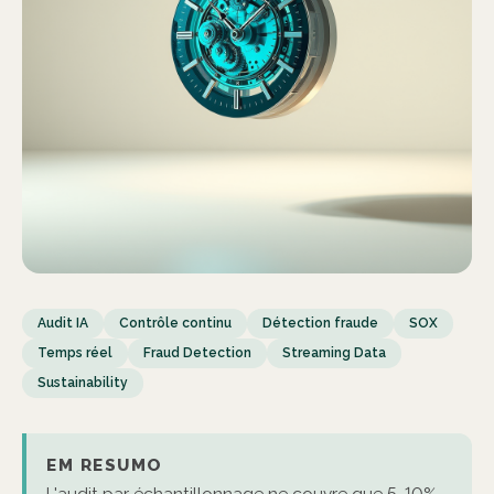
Audit IA
Contrôle continu
Détection fraude
SOX
Temps réel
Fraud Detection
Streaming Data
Sustainability
EM RESUMO
L'audit par échantillonnage ne couvre que 5-10%