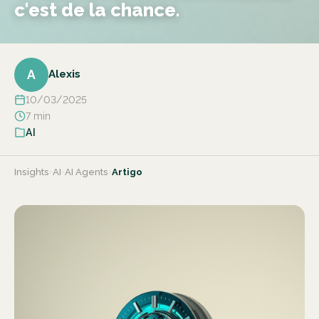
c'est de la chance.
A
Alexis
10/03/2025
7 min
AI
Insights
›
AI
›
AI Agents
›
Artigo