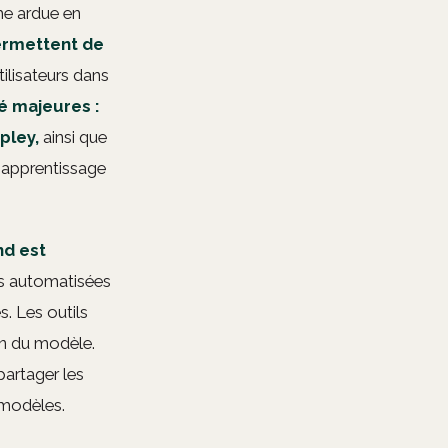
he ardue en
permettent de
ilisateurs dans
é majeures :
pley,
ainsi que
d'apprentissage
nd est
es automatisées
. Les outils
ion du modèle.
partager les
 modèles.