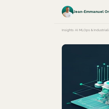
Jean-Emmanuel Or
Insights
›
AI
›
MLOps & Industrial