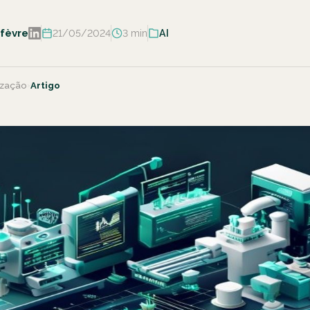
fèvre
21/05/2024
3 min
AI
ização
›
Artigo