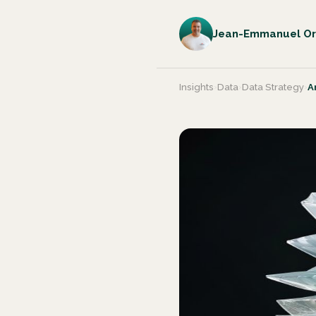
Jean-Emmanuel Or
Insights
›
Data
›
Data Strategy
›
A