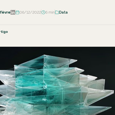
fèvre
06/12/2022
6 min
Data
rtigo